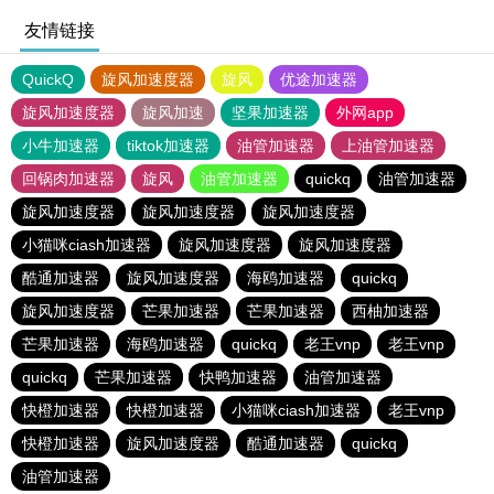
友情链接
QuickQ
旋风加速度器
旋风
优途加速器
旋风加速度器
旋风加速
坚果加速器
外网app
小牛加速器
tiktok加速器
油管加速器
上油管加速器
回锅肉加速器
旋风
油管加速器
quickq
油管加速器
旋风加速度器
旋风加速度器
旋风加速度器
小猫咪ciash加速器
旋风加速度器
旋风加速度器
酷通加速器
旋风加速度器
海鸥加速器
quickq
旋风加速度器
芒果加速器
芒果加速器
西柚加速器
芒果加速器
海鸥加速器
quickq
老王vnp
老王vnp
quickq
芒果加速器
快鸭加速器
油管加速器
快橙加速器
快橙加速器
小猫咪ciash加速器
老王vnp
快橙加速器
旋风加速度器
酷通加速器
quickq
油管加速器