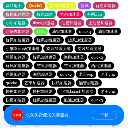
网站地图
QuickQ
旋风加速度器
旋风
优途加速器
旋风加速度器
旋风加速
坚果加速器
外网app
小牛加速器
tiktok加速器
油管加速器
上油管加速器
回锅肉加速器
旋风
油管加速器
quickq
油管加速器
旋风加速度器
旋风加速度器
旋风加速度器
小猫咪ciash加速器
旋风加速度器
旋风加速度器
酷通加速器
旋风加速度器
海鸥加速器
quickq
旋风加速度器
芒果加速器
芒果加速器
西柚加速器
芒果加速器
海鸥加速器
quickq
老王vnp
老王vnp
quickq
芒果加速器
快鸭加速器
油管加速器
快橙加速器
快橙加速器
小猫咪ciash加速器
老王vnp
快橙加速器
旋风加速度器
酷通加速器
quickq
油管加速器
永久免费使用的加速器
下载
0.183911s
首页
安卓
苹果
排行
推荐