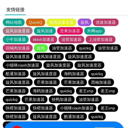
友情链接
网站地图
QuickQ
旋风加速度器
旋风
优途加速器
旋风加速度器
旋风加速
坚果加速器
外网app
小牛加速器
tiktok加速器
油管加速器
上油管加速器
回锅肉加速器
旋风
油管加速器
quickq
油管加速器
旋风加速度器
旋风加速度器
旋风加速度器
小猫咪ciash加速器
旋风加速度器
旋风加速度器
酷通加速器
旋风加速度器
海鸥加速器
quickq
旋风加速度器
芒果加速器
芒果加速器
西柚加速器
芒果加速器
海鸥加速器
quickq
老王vnp
老王vnp
quickq
芒果加速器
快鸭加速器
油管加速器
快橙加速器
快橙加速器
小猫咪ciash加速器
老王vnp
快橙加速器
旋风加速度器
酷通加速器
quickq
油管加速器