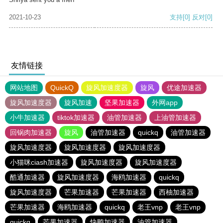
2021-10-23
支持
[0]
反对
[0]
友情链接
网站地图
QuickQ
旋风加速度器
旋风
优途加速器
旋风加速度器
旋风加速
坚果加速器
外网app
小牛加速器
tiktok加速器
油管加速器
上油管加速器
回锅肉加速器
旋风
油管加速器
quickq
油管加速器
旋风加速度器
旋风加速度器
旋风加速度器
小猫咪ciash加速器
旋风加速度器
旋风加速度器
酷通加速器
旋风加速度器
海鸥加速器
quickq
旋风加速度器
芒果加速器
芒果加速器
西柚加速器
芒果加速器
海鸥加速器
quickq
老王vnp
老王vnp
quickq
芒果加速器
快鸭加速器
油管加速器