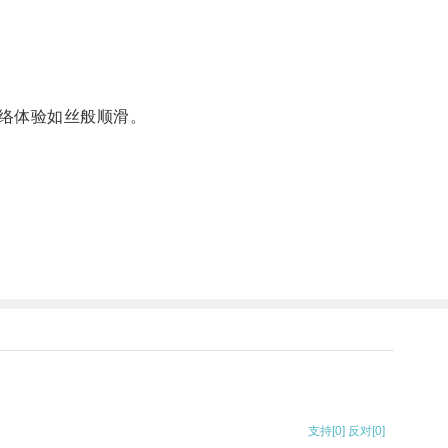
络体验如丝般顺滑。
支持
[0]
反对
[0]