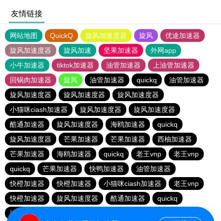
友情链接
网站地图
QuickQ
旋风加速度器
旋风
优途加速器
旋风加速度器
旋风加速
坚果加速器
外网app
小牛加速器
tiktok加速器
油管加速器
上油管加速器
回锅肉加速器
旋风
油管加速器
quickq
油管加速器
旋风加速度器
旋风加速度器
旋风加速度器
小猫咪ciash加速器
旋风加速度器
旋风加速度器
酷通加速器
旋风加速度器
海鸥加速器
quickq
旋风加速度器
芒果加速器
芒果加速器
西柚加速器
芒果加速器
海鸥加速器
quickq
老王vnp
老王vnp
quickq
芒果加速器
快鸭加速器
油管加速器
快橙加速器
快橙加速器
小猫咪ciash加速器
老王vnp
快橙加速器
旋风加速度器
酷通加速器
quickq
油管加速器