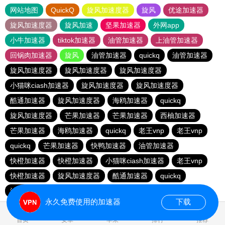
网站地图
QuickQ
旋风加速度器
旋风
优途加速器
旋风加速度器
旋风加速
坚果加速器
外网app
小牛加速器
tiktok加速器
油管加速器
上油管加速器
回锅肉加速器
旋风
油管加速器
quickq
油管加速器
旋风加速度器
旋风加速度器
旋风加速度器
小猫咪ciash加速器
旋风加速度器
旋风加速度器
酷通加速器
旋风加速度器
海鸥加速器
quickq
旋风加速度器
芒果加速器
芒果加速器
西柚加速器
芒果加速器
海鸥加速器
quickq
老王vnp
老王vnp
quickq
芒果加速器
快鸭加速器
油管加速器
快橙加速器
快橙加速器
小猫咪ciash加速器
老王vnp
快橙加速器
旋风加速度器
酷通加速器
quickq
油管加速器
永久免费使用的加速器
下载
首页
安卓
苹果
排行
推荐