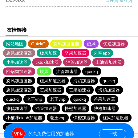
2025-02-18
支持
[0]
反对
[0]
友情链接
网站地图
QuickQ
旋风加速度器
旋风
优途加速器
旋风加速度器
旋风加速
坚果加速器
外网app
小牛加速器
tiktok加速器
油管加速器
上油管加速器
回锅肉加速器
旋风
油管加速器
quickq
旋风加速度器
旋风加速度器
海鸥加速器
quickq
旋风加速度器
芒果加速器
芒果加速器
海鸥加速器
quickq
老王vnp
老王vnp
quickq
芒果加速器
快鸭加速器
油管加速器
快橙加速器
快橙加速器
小猫咪ciash加速器
老王vnp
快橙加速器
旋风加速度器
油管加速器
永久免费使用的加速器
下载